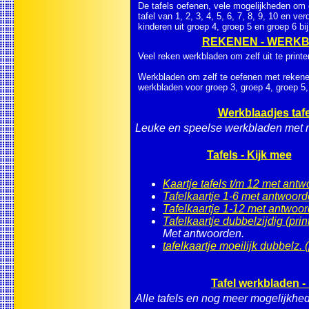
De tafels oefenen, vele mogelijkheden om d
tafel van 1, 2, 3, 4, 5, 6, 7, 8, 9, 10 en ve
kinderen uit groep 4, groep 5 en groep 6 bi
REKENEN - WERKB
Veel reken werkbladen om zelf uit te printe
Werkbladen om zelf te oefenen met rekenen
werkbladen voor groep 3, groep 4, groep 5,
Werkblaadjes tafe
Leuke en speelse werkbladen met ma
Tafels - Kijk mee
Kaartje tafels t/m 12 met ant
Tafelkaartje 1-6 met antwoord
Tafelkaartje 1-12 met antwoor
Tafelkaartje dubbelzijdig (prin
Met antwoorden.
tafelkaartje moeilijk dubbelz. (
Tafel werkbladen -
Alle tafels en nog meer mogelijkhe