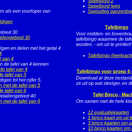
Speelbord 2
Speelbord leeg
en als een voorloper van
Speluitleg ganzenbo
ldigen
Tafelbingo
gebied 30
Voor midden- en bovenbou
tallengebied 30
tafelbingo waarmee de taf
worden. - om uit te printen!
igen en delen met het getal 4
4
Tafelbingo (leerkrach
l van 4
 in de tafel van 4 kennen
e tafel van 4
Tafelbingo voor groep 4 
e tafel van 5
Download al deze bestande
en tot het cijfer 5.
ze uit op wat steviger, en d
n met de tafel van 5
e tafel van 6
Tafel Binco - Mac
getallengebied 40
n met de tafel van 6
Om samen met de hele klas
12 evaluatiekaarten
1 binco kaart om uit t
3 binco kaarten om ui
10 binco kaarten om u