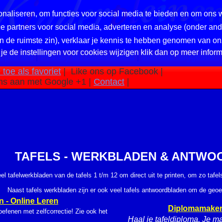
naliseren, om functies voor social media te bieden en om ons 
nze partners voor social media, adverteren en analyse (onder a
in de ruimste zin), verklaar je kennis te hebben genomen van on
 je de instellingen voor cookies wijzigen klik dan op meer inform
 pleinen
|
Privacy en cookiebeleid
|
Website suggestie?
toe als favoriet
|
Like ons op Facebook |
ns aan met Google +1 |
Contact
|
TAFELS - WERKBLADEN & ANTW
el tafelwerkbladen van de tafels 1 t/m 12 om direct uit te printen, om zo tafe
Naast tafels werkbladen zijn er ook veel tafels antwoordbladen om de geoef
 - Online Leren
Diplomamaker
oefenen met zelfcorrectie! Zie ook het
Haal je tafeldiploma. Je m