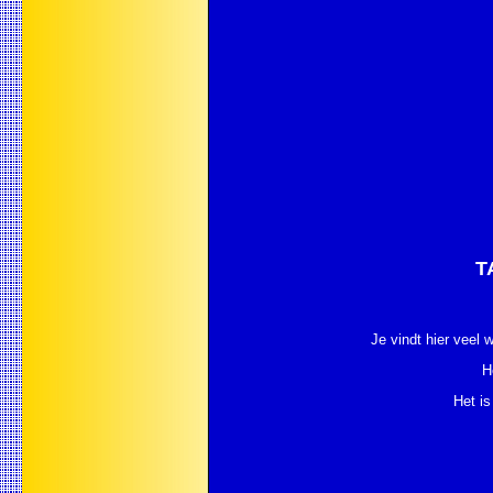
T
Je vindt hier veel 
H
Het is