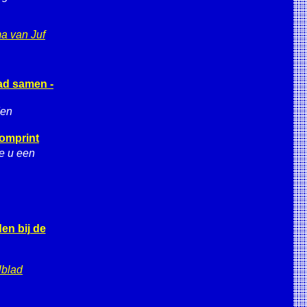
a van Juf
lad samen -
den
Somprint
e u een
en bij de
lblad