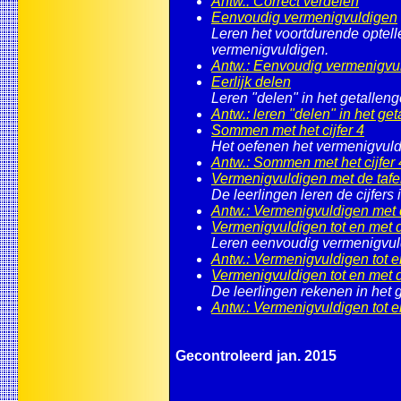
Antw.: Correct verdelen
Eenvoudig vermenigvuldigen
Leren het voortdurende optell
vermenigvuldigen.
Antw.: Eenvoudig vermenigvu
Eerlijk delen
Leren "delen" in het getallen
Antw.: leren "delen" in het ge
Sommen met het cijfer 4
Het oefenen het vermenigvuld
Antw.: Sommen met het cijfer 
Vermenigvuldigen met de tafe
De leerlingen leren de cijfers
Antw.: Vermenigvuldigen met d
Vermenigvuldigen tot en met d
Leren eenvoudig vermenigvuldig
Antw.: Vermenigvuldigen tot e
Vermenigvuldigen tot en met d
De leerlingen rekenen in het 
Antw.: Vermenigvuldigen tot e
Gecontroleerd jan. 2015