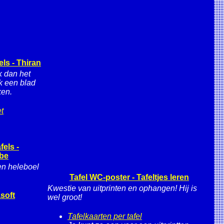
ls - Thiran
k dan het
k een blad
ken.
t
els -
.be
Een heleboel
Tafel WC-poster - Tafeltjes leren
Kwestie van uitprinten en ophangen! Hij is
soft
wel groot!
Tafelkaarten per tafel