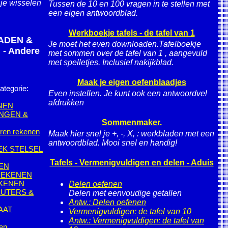
je wisselen
Tussen de 10 en 100 vragen in te stellen met
een eigen antwoordblad.
Werkboekje tafels - de tafel van 1
ADEN &
Je moet het even downloaden.Tafelboekje
 Andere
met sommen over de tafel van 1 , aangevuld
met spelletjes. Inclusief nakijkblad.
Maak je eigen oefenblaadjes
ategorie:
Even instellen. Je kunt ook een antwoordvel
afdrukken
NEN
NGEN &
Sommenmaker.
ren rekenen
Maak hier snel je +, -, X, : werkbladen met een
antwoordblad. Mooi snel en handig!
EK STELSEL
Tafels - Vermenigvuldigen en delen - Aduis
EN
REKENEN
EKENEN
Delen oefenen
EUTERS &
Delen met eenvoudige getallen
Antw.: Delen oefenen
AAT
Vermenigvuldigen: de tafel van 10
Antw.: Vermenigvuldigen: de tafel van
en