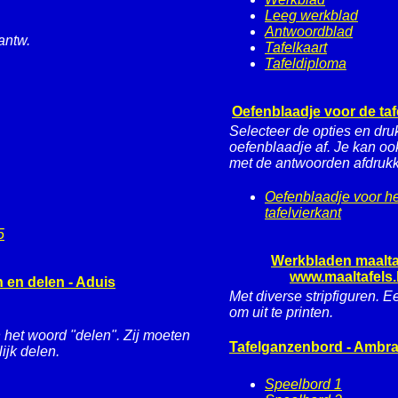
Leeg werkblad
Antwoordblad
antw.
Tafelkaart
Tafeldiploma
Oefenblaadje voor de tafe
Selecteer de opties en dru
oefenblaadje af. Je kan oo
met de antwoorden afdruk
Oefenblaadje voor he
tafelvierkant
5
Werkbladen maaltaf
www.maaltafels
 en delen - Aduis
Met diverse stripfiguren. 
om uit te printen.
n het woord "delen". Zij moeten
Tafelganzenbord - Ambra
ijk delen.
Speelbord 1