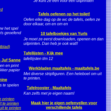
Je kunt ze een voor een uitprintten
rd
Tafels oefenen op het toilet!
Oefen elke dag op de wc de tafels, oefen ze
door elkaar, om en om en
w het spel
els geoefend
10 tafelboekjes van Yurls
Je moet ze eerst downloaden, openen en dan
uitprinten. Dan heb je ook wat!!
tblad)
Tafellijsten - Kijk mee
tafellijsten t/m 12
- Juf Sanne
n en print
Werkbladen maaltafels - maaltafels.be
ikker papier
Met diverse stripfiguren. Een heleboel om uit
te printen.
hine
 te spelen
Tafelrooster - Maaltafels
Kan zelfs met je eigen naam!
e printen
Maak hier je eigen oefenvellen voor
t te printen
verschillende tafels
it te printen