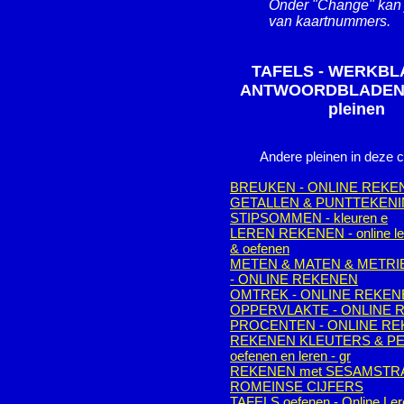
Onder "Change" kan 
van kaartnummers.
TAFELS - WERKBL
ANTWOORDBLADEN -
pleinen
Andere pleinen in deze c
BREUKEN - ONLINE REKE
GETALLEN & PUNTTEKENI
STIPSOMMEN - kleuren e
LEREN REKENEN - online le
& oefenen
METEN & MATEN & METRI
- ONLINE REKENEN
OMTREK - ONLINE REKEN
OPPERVLAKTE - ONLINE 
PROCENTEN - ONLINE R
REKENEN KLEUTERS & P
oefenen en leren - gr
REKENEN met SESAMSTR
ROMEINSE CIJFERS
TAFELS oefenen - Online Ler