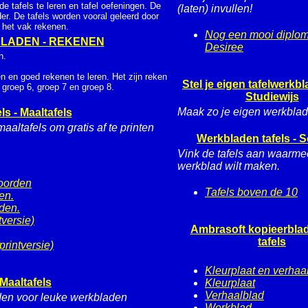
e tafels te leren en tafel oefeningen. De
(laten) invullen!
rder. De tafels worden vooral geleerd door
j het vak rekenen.
Nog een mooi diplom
LADEN - REKENEN
Desiree
n.
 en goed rekenen te leren. Het zijn reken
Stel je eigen tafelwerkb
 groep 6, groep 7 en groep 8.
Studiewijs
Maak zo je eigen werkbla
ls - Maaltafels
altafels om gratis af te printen
Werkbladen tafels - 
Vink de tafels aan waarme
werkblad wilt maken.
woorden
Tafels boven de 10
en.
den.
tversie)
Ambrasoft kopieerblad
tafels
printversie)
Kleurplaat en verhaa
 Maaltafels
Kleurplaat
Verhaalblad
den voor leuke werkbladen
Werkblad