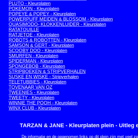
PLUTO - Kleurplaten
POKEMON - Kleurplaten
POPEYE & POPEY - Kleurplaten
POWERPUFF MEIDEN & BLOSSOM - Kleurplaten
QUASIMODO- KLOKKENLUIDER - Kleurplaten
RATATOUILLE
RATJETOE - Kleurplaten
ROBOTS & ROBOTTEN - Kleurplaten
SAMSON & GERT - Kleurplaten
SCOOBY DOO - Kleurplaten
SMURFEN - Kleurplaten
SPIDERMAN - Kleurplaten
SPONGEBOB - Kleurplaten
STRIPBOEKEN & STRIPVERHALEN
SUSKE EN WISKE - Stripverhalen
TELETUBBIES - Kleurplaten
TOVENAAR VAN OZ
TWEENIES - Kleurplaten
TWEETY - Kleurplaten
WINNIE THE POOH - Kleurplaten
WINX CLUB - Kleurplaten
TARZAN & JANE - Kleurplaten plein - Uitleg 
De informatie en de opgenomen links op dit plein zijn met veel z