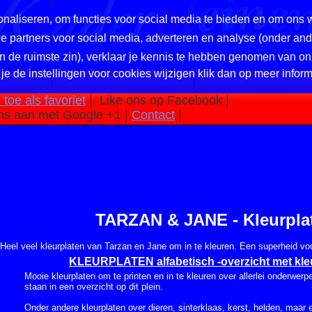
naliseren, om functies voor social media te bieden en om ons 
nze partners voor social media, adverteren en analyse (onder a
in de ruimste zin), verklaar je kennis te hebben genomen van on
 je de instellingen voor cookies wijzigen klik dan op meer inform
 pleinen
|
Privacy en cookiebeleid
|
Website suggestie?
toe als favoriet
|
Like ons op Facebook |
ns aan met Google +1 |
Contact
|
TARZAN & JANE - Kleurpla
Heel veel kleurplaten van Tarzan en Jane om in te kleuren. Een superheid 
KLEURPLATEN alfabetisch -overzicht met kle
Mooie kleurplaten om te printen en in te kleuren over allerlei onderwer
staan in een overzicht op dit plein.
Onder andere kleurplaten over dieren, sinterklaas, kerst, helden, maar 