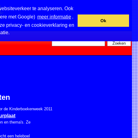
websiteverkeer te analyseren. Ook
ndere met Google)
meer informatie
.
Ok
ze privacy- en cookieverklaring en
atie.
ten
voor de Kinderboekenweek 2011
urplaat
pen en thema's. Ze
echt een heleboel