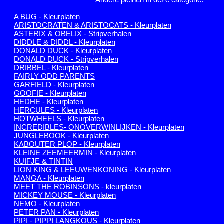
A BUG - Kleurplaten
ARISTOCRATEN & ARISTOCATS - Kleurplaten
ASTERIX & OBELIX - Stripverhalen
DIDDLE & DIDDL - Kleurplaten
DONALD DUCK - Kleurplaten
DONALD DUCK - Stripverhalen
DRIBBEL - Kleurplaten
FAIRLY ODD PARENTS
GARFIELD - Kleurplaten
GOOFIE - Kleurplaten
HEDHE - Kleurplaten
HERCULES - Kleurplaten
HOTWHEELS - Kleurplaten
INCREDIBLES- ONOVERWINLIJKEN - Kleurplaten
JUNGLEBOOK - Kleurplaten
KABOUTER PLOP - Kleurplaten
KLEINE ZEEMEERMIN - Kleurplaten
KUIFJE & TINTIN
LION KING & LEEUWENKONING - Kleurplaten
MANGA - Kleurplaten
MEET THE ROBINSONS - kleurplaten
MICKEY MOUSE - Kleurplaten
NEMO - Kleurplaten
PETER PAN - Kleurplaten
PIPI - PIPPI LANGKOUS - Kleurplaten