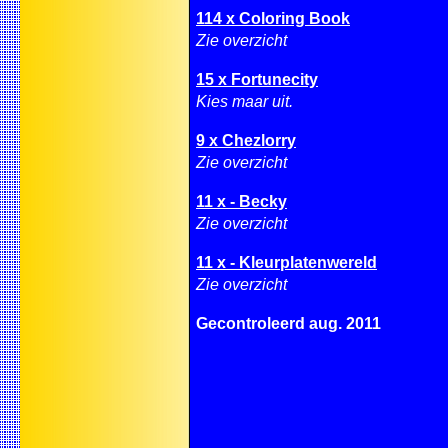
114 x Coloring Book
Zie overzicht
15 x Fortunecity
Kies maar uit.
9 x Chezlorry
Zie overzicht
11 x - Becky
Zie overzicht
11 x - Kleurplatenwereld
Zie overzicht
Gecontroleerd aug. 2011