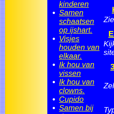
kinderen
Samen
Zie
schaatsen
op ijshart.
E
Visjes
Ki
houden van
sit
elkaar.
Ik hou van
3
vissen
Ik hou van
Ze
clowns.
Cupido
Samen bij
Typ