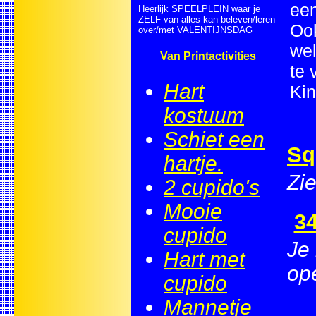
een
Heerlijk SPEELPLEIN waar je
ZELF van alles kan beleven/leren
Ook
over/met VALENTIJNSDAG
wel
Van Printactivities
te 
Hart
Kin
kostuum
Schiet een
Sq
hartje.
Zie
2 cupido's
Mooie
34
cupido
Je 
Hart met
op
cupido
Mannetje