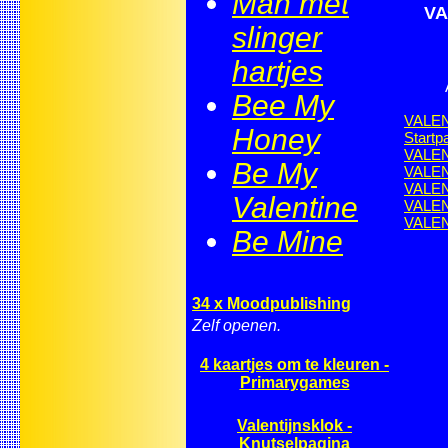
Man met
VA
slinger
hartjes
Bee My
VALEN
Honey
Startp
VALEN
Be My
VALEN
VALEN
Valentine
VALE
VALE
Be Mine
34 x Moodpublishing
Zelf openen.
4 kaartjes om te kleuren -
Primarygames
Valentijnsklok -
Knutselpagina