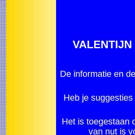
VALENTIJN -
De informatie en de
Heb je suggestie
Het is toegestaan o
van nut is 