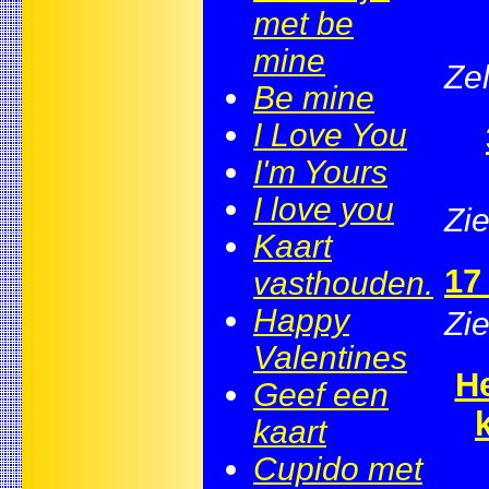
met be
mine
Ze
Be mine
I Love You
I'm Yours
I love you
Zie
Kaart
17
vasthouden.
Happy
Zie
Valentines
He
Geef een
kaart
Cupido met