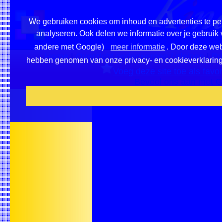
We gebruiken cookies om inhoud en advertenties te per
analyseren. Ook delen we informatie over je gebruik 
andere met Google)
meer informatie
. Door deze webs
Home
|
Overzicht onderwerpen / pleinen
|
Pr
hebben genomen van onze privacy- en cookieverklaring en
Voeg deze site toe als favor
Beveel ons aan met G