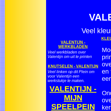
VAL
Veel kleu
KLEU
VALENTIJN -
WERKBLADEN
Moo
Veel werkbladen over
pri
Valentijn om uit te printen
ove
KNUTSELEN - VALENTIJN
en 
Veel linken op dit Plein om
voor Valentijn een
een
werkstukje te maken.
VALENTIJN -
Ond
MIJN
ove
SPEELPEIN
ker