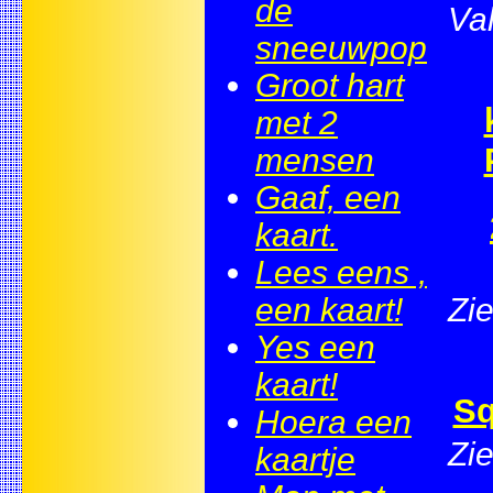
de
Val
sneeuwpop
Groot hart
met 2
mensen
Gaaf, een
kaart.
Lees eens ,
een kaart!
Zie
Yes een
kaart!
Sq
Hoera een
Zie
kaartje