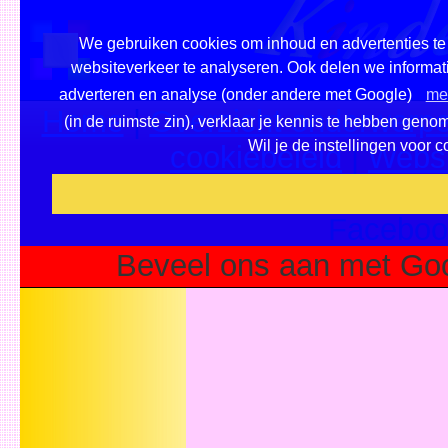
We gebruiken cookies om inhoud en advertenties te 
websiteverkeer te analyseren. Ook delen we informati
adverteren en analyse (onder andere met Google)
mee
Home
|
Overzicht onderwerpe
(in de ruimste zin), verklaar je kennis te hebben geno
Wil je de instellingen voor 
cookiebeleid
|
Websi
Voeg deze site toe als fa
Faceboo
Beveel ons aan met Goo