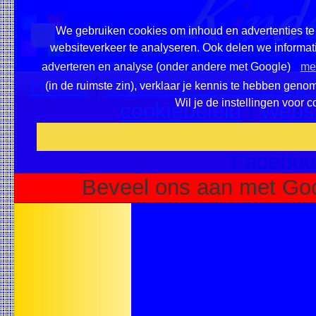
We gebruiken cookies om inhoud en advertenties te 
websiteverkeer te analyseren. Ook delen we informati
adverteren en analyse (onder andere met Google)
mee
Home
|
Overzicht onderwerpe
(in de ruimste zin), verklaar je kennis te hebben geno
Wil je de instellingen voor 
cookiebeleid
|
Websi
Voeg deze site toe als fa
Faceboo
Beveel ons aan met Goo