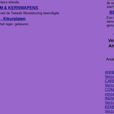
 deze ellende.
de o
slac
OM & KERNWAPENS
B
e wel de Tweede Wereldoorlog beeindigde.
Een 
 Kleurplaten
eenv
het leger- gebeuren.
gema
Ve
An
Ande
ANNE
Verza
CARN
Verza
COM
verza
INDI
Verza
KEN
Verza