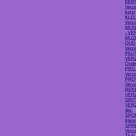
KERS
Verza
kerst
KLE
Verza
MIJN
- VE
MUZI
OUD
Verza
PEUT
VER
Onde
PROJ
Verza
PRO
Verza
REK
VER
SIN
VER
dec
SPOR
Kleur
SPR
Verza
TAAL