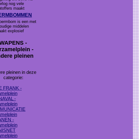
orlog nog vele
htoffers maakt
ERMBOMMEN
bermbom is een met
oudige middelen
akt explosief
WAPENS -
rzamelplein -
dere pleinen
re pleinen in deze
categorie:
 FRANK -
melplein
AVAL -
melplein
MUNICATIE
melplein
ANEN -
melplein
NISNET
melplein