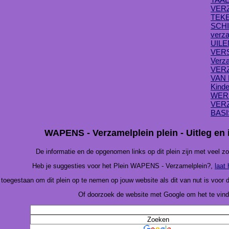
VER
TEK
SCHI
verza
UILEN
VER
Verza
VER
VAN 
Kinde
WER
VERZ
BAS
WAPENS - Verzamelplein plein - Uitleg en 
De informatie en de opgenomen links op dit plein zijn met veel z
Heb je suggesties voor het Plein WAPENS - Verzamelplein?,
laat
 toegestaan om dit plein op te nemen op jouw website als dit van nut is voor
Of doorzoek de website met Google om het te vind