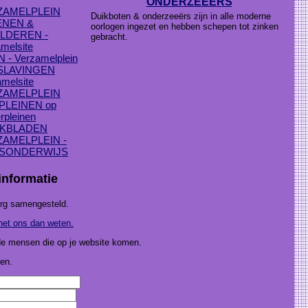
ONDERZEEERS
ZAMELPLEIN
Duikboten & onderzeeërs zijn in alle moderne
ENEN &
oorlogen ingezet en hebben schepen tot zinken
LDEREN -
gebracht.
melsite
 - Verzamelplein
SLAVINGEN
melsite
ZAMELPLEIN
PLEINEN op
rpleinen
KBLADEN
AMELPLEIN -
ISONDERWIJS
informatie
org samengesteld.
 het ons dan weten.
 de mensen die op je website komen.
en.