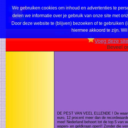
We gebruiken cookies om inhoud en advertenties te perso
delen we informatie over je gebruik van onze site met o
Door deze website te (blijven) bezoeken of te gebruiken (
hiermee akkoord te zijn. Wil
Home
|
Overzicht onderwerpen /
Voeg deze site 
Beveel o
DE PEST VAN VEEL ELLENDE ! De waarde v
euro, 12 procent meer dan de recordwaard
mee! Nederland behoort tot de top 5 van w
wapen- en geldkraan open!! Zonder die ver