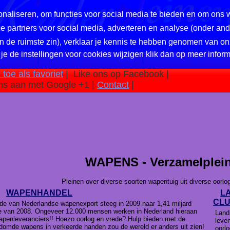
naliseren, om functies voor social media te bieden en om ons 
nze partners voor social media, adverteren en analyse (onder a
in de ruimste zin), verklaar je kennis te hebben genomen van on
 je de instellingen voor cookies wijzigen klik dan op meer inform
 pleinen
|
Privacy en cookiebeleid
|
Website suggestie?
toe als favoriet
|
Like ons op Facebook |
ns aan met Google +1 |
Contact
|
WAPENS - Verzamelplei
Pleinen over diverse soorten wapentuig uit diverse oorlo
WAPENHANDEL
L
CL
an Nederlandse wapenexport steeg in 2009 naar 1,41 miljard
e van 2008. Ongeveer 12.000 mensen werken in Nederland hieraan
Land
apenleveranciers!! Hoezo oorlog en vrede? Hulp bieden met de
leve
domde wapens in verkeerde handen zou de wereld er anders uit zien!
oorlo