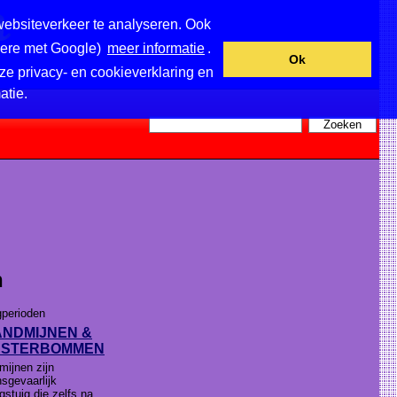
websiteverkeer te analyseren. Ook
ndere met Google)
meer informatie
.
Ok
ze privacy- en cookieverklaring en
atie.
n
gperioden
ANDMIJNEN &
USTERBOMMEN
mijnen zijn
nsgevaarlijk
gstuig die zelfs na