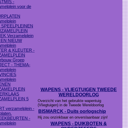
TMIS -
melplein voor de
URPLATEN
melplein
 SPEELPLEINEN
RZAMELPLEIN
EK Verzamelplein
 EN NIEUW
melplein
ER & KLEUTER -
ZAMELPLEIN
rbouw Groep
ECT - THEMA-
melplein
VINCIES
melplein
ENEN
ZAMELPLEIN
WAPENS - VLIEGTUIGEN TWEEDE
TERKLAAS
WERELDOORLOG
ZAMELPLEIN 5
Overzicht van het gebruikte wapentuig
(Vliegtuigen) in de Tweede Wereldoorlog
T verzamelplein -
BISMARCK - Duits oorlogschip
platen.
Hij zou onzinkbaar en onverslaanbaar zijn!
EEKBEURTEN -
melplein
WAPENS - DUIKBOTEN &