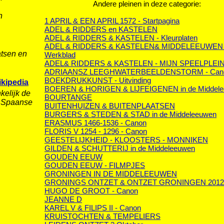
Andere pleinen in deze categorie:
n
1 APRIL & EEN APRIL 1572 - Startpagina
ADEL & RIDDERS en KASTELEN
ADEL & RIDDERS & KASTELEN - Kleurplaten
ADEL & RIDDERS & KASTELEN& MIDDELEEUWEN 
atsen en
Werkblad
ADEL& RIDDERS & KASTELEN - MIJN SPEELPLEI
ADRIAANSZ LEEGHWATER
BEELDENSTORM - Can
BOEKDRUKKUNST - Uitvinding
ikipedia
BOEREN & HORIGEN & LIJFEIGENEN in de Middel
elijk de
BOURTANGE
e Spaanse
BUITENHUIZEN & BUITENPLAATSEN
BURGERS & STEDEN & STAD in de Middeleeuwen
ERASMUS 1466-1536 - Canon
FLORIS V 1254 - 1296 - Canon
GEESTELIJKHEID - KLOOSTERS - MONNIKEN
GILDEN & SCHUTTERIJ in de Middeleeuwen
GOUDEN EEUW
GOUDEN EEUW - FILMPJES
GRONINGEN IN DE MIDDELEEUWEN
GRONINGS ONTZET & ONTZET GRONINGEN 2012
HUGO DE GROOT - Canon
JEANNE D
KAREL V & FILIPS II - Canon
KRUISTOCHTEN & TEMPELIERS