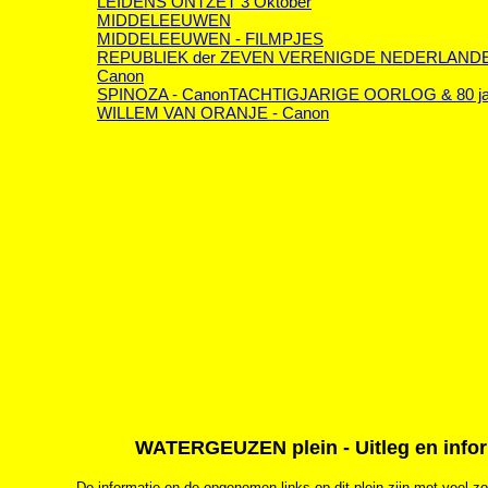
LEIDENS ONTZET 3 Oktober
MIDDELEEUWEN
MIDDELEEUWEN - FILMPJES
REPUBLIEK der ZEVEN VERENIGDE NEDERLANDE
Canon
SPINOZA - Canon
TACHTIGJARIGE OORLOG & 80 ja
WILLEM VAN ORANJE - Canon
WATERGEUZEN plein - Uitleg en infor
De informatie en de opgenomen links op dit plein zijn met veel z