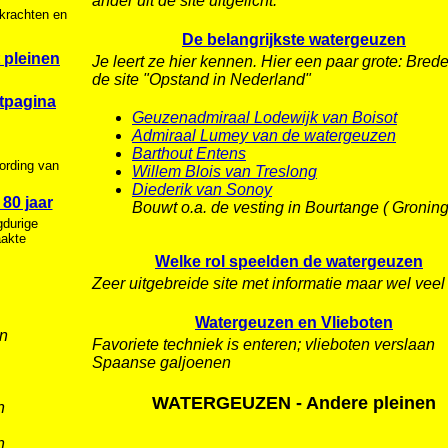
ander uit de site uitgelicht.
rkrachten en
De belangrijkste watergeuzen
pleinen
Je leert ze hier kennen. Hier een paar grote: Brede
de site "Opstand in Nederland"
tpagina
Geuzenadmiraal Lodewijk van Boisot
Admiraal Lumey van de watergeuzen
Barthout Entens
ording van
Willem Blois van Treslong
Diederik van Sonoy
0 jaar
Bouwt o.a. de vesting in Bourtange ( Gronin
gdurige
aakte
Welke rol speelden de watergeuzen
Zeer uitgebreide site met informatie maar wel veel 
Watergeuzen en Vlieboten
en
Favoriete techniek is enteren; vlieboten verslaan
Spaanse galjoenen
WATERGEUZEN - Andere pleinen
n
n