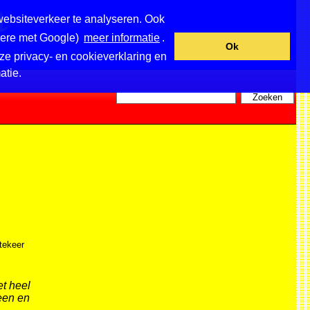
websiteverkeer te analyseren. Ook
ndere met Google)
meer informatie
.
Ok
ze privacy- en cookieverklaring en
atie.
tekeer
et heel
 een en