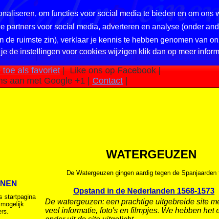
naliseren, om functies voor social media te bieden en om ons 
nze partners voor social media, adverteren en analyse (onder a
in de ruimste zin), verklaar je kennis te hebben genomen van on
 je de instellingen voor cookies wijzigen klik dan op meer inform
 pleinen
|
Privacy en cookiebeleid
|
Website suggestie?
toe als favoriet
|
Like ons op Facebook |
ns aan met Google +1 |
Contact
|
WATERGEUZEN
De Watergeuzen gingen aardig tegen de Spanjaarden 
INEN
Opstand in de Nederlanden 1568-1573
s startpagina
De watergeuzen: een prachtige uitgebreide site m
 mogelijk
veel informatie, foto's en filmpjes. We hebben het
rs.