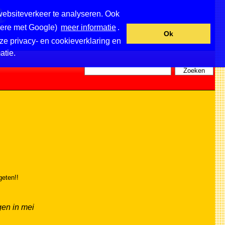
websiteverkeer te analyseren. Ook
ndere met Google)
meer informatie
.
Ok
ze privacy- en cookieverklaring en
atie.
geten!!
gen in mei