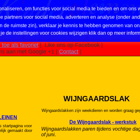
naliseren, om functies voor social media te bieden en om ons 
nze partners voor social media, adverteren en analyse (onder a
in de ruimste zin), verklaar je kennis te hebben genomen van on
 je de instellingen voor cookies wijzigen klik dan op meer inform
 pleinen
|
Privacy en cookiebeleid
|
Website suggestie?
toe als favoriet
|
Like ons op Facebook |
ns aan met Google +1 |
Contact
|
WIJNGAARDSLAK
Wijngaardslakken zijn weekdieren en worden graag ge
LEINEN
De Wijngaardslak - werkstuk
s startpagina voor
Wijngaardslakken paren tijdens vochtige da
lijk gemaakt door
of juni.