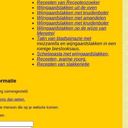
Recepten van Receptenzoeker
Wijngaardslakken uit de oven
Wijngaardslakken met kruidenboter
Wijngaardslakken met amandelen
Wijngaardslakken met kruidenboter
Wijngaardslakken op de wijze van
Menetrel
Tatin van bladspinazie met
mozzarella en wijngaardslakken in een
romige bieslooksaus.
Schelppasta met wijngaardslakken,
Recepten, warme voorg.
Recepten van slakkerietje
ormatie
org samengesteld.
 ons dan weten.
 de mensen die op je website komen.
en.