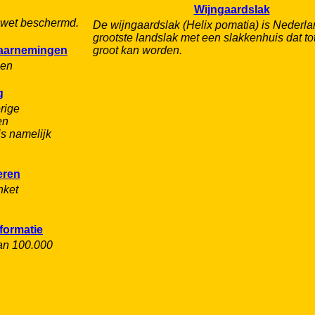
Wijngaardslak
j wet beschermd.
De wijngaardslak (Helix pomatia) is Nederl
grootste landslak met een slakkenhuis dat to
Waarnemingen
groot kan worden.
gen
g
rige
en
is namelijk
eren
nket
formatie
an 100.000