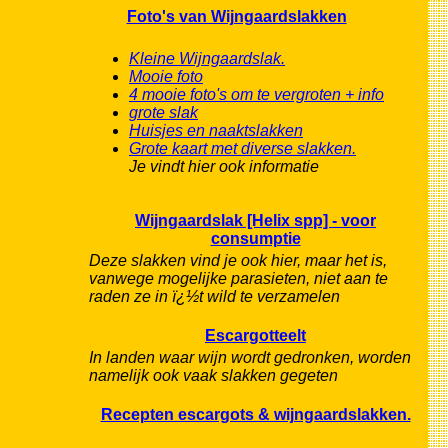
Foto's van Wijngaardslakken
Kleine Wijngaardslak.
Mooie foto
4 mooie foto's om te vergroten + info
grote slak
Huisjes en naaktslakken
Grote kaart met diverse slakken.
Je vindt hier ook informatie
Wijngaardslak [Helix spp] - voor
consumptie
Deze slakken vind je ook hier, maar het is,
vanwege mogelijke parasieten, niet aan te
raden ze in ï¿½t wild te verzamelen
Escargotteelt
In landen waar wijn wordt gedronken, worden
namelijk ook vaak slakken gegeten
Recepten escargots & wijngaardslakken.