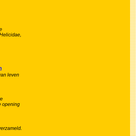
e
 Helicidae,
n
van leven
te
e opening
verzameld.