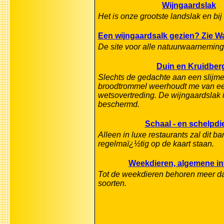
Wijngaardslak
Het is onze grootste landslak en bi
Een wijngaardsalk gezien? Zie 
De site voor alle natuurwaarnemin
Duin en Kruidber
Slechts de gedachte aan een slijme
broodtrommel weerhoudt me van e
wetsovertreding. De wijngaardslak 
beschermd.
Schaal - en schelpdi
Alleen in luxe restaurants zal dit ba
regelmaï¿½tig op de kaart staan.
Weekdieren, algemene in
Tot de weekdieren behoren meer d
soorten.