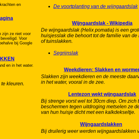
rkrachten en
De voortplanting van de wijngaardslak
agina
Wijngaardslak - Wikipedia
De wijngaardslak (Helix pomatia) is een grot
n zijn ze niet voor
huisjesslak die behoort tot de familie van de
beveiligd. Voor
of tuinslakken.
behalve bij Google
Segrijnslak
AKKEN
nd en in het water.
Weekdieren: Slakken en worme
Slakken zijn weekdieren en de meeste daar
in het water, vooral in de zee.
 te kleuren.
Lentezon wekt wijngaardslak
Bij strenge vorst wel tot 30cm diep. Om zich 
beschermen tegen uitdroging metselen ze d
van hun huisje dicht met een kalkdekseltje.
Wijngaardslakken
Bij druilerig weer werden wijngaardslakken 