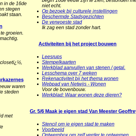
begin 16de eeuw zijn te zien, bestonden me
n in de 16de
niet echt.
en stegen
Op bezoek bij culturele instellingen
akt staan.
Beschermde Stadsgezichten
De verwoeste stad
n
Ik zag een stad zonder hart.
te groeien.
rmachtig.
Activiteiten bij het project bouwen
Leesrups
Stempelkaarten
closetï¿½,
Werkblad aanvullen van stenen / getal.
Lesschema over 7 weken
Rekenactiviteit bij het thema wonen
urkazernes
Webpad van Netwijs - Wonen
 eeuw waren
Voor de bovenbouw.
te steden
Werkblad: Waar wonen deze dieren?
Gr. 5/6 Maak je eigen stad Van Meester Geoffre
id met
Stencil om je eigen stad te maken
te
Voorbeeld
Ontwerpbox om zelf verder te ontwerpen