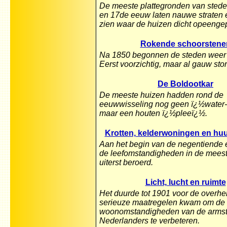
De meeste plattegronden van stede
en 17de eeuw laten nauwe straten 
zien waar de huizen dicht opeengep
Rokende schoorstene
Na 1850 begonnen de steden weer 
Eerst voorzichtig, maar al gauw sto
De Boldootkar
De meeste huizen hadden rond de
eeuwwisseling nog geen ï¿½water-
maar een houten ï¿½pleeï¿½.
Krotten, kelderwoningen en hu
Aan het begin van de negentiende
de leefomstandigheden in de mees
uiterst beroerd.
Licht, lucht en ruimte
Het duurde tot 1901 voor de overhe
serieuze maatregelen kwam om de
woonomstandigheden van de arms
Nederlanders te verbeteren.