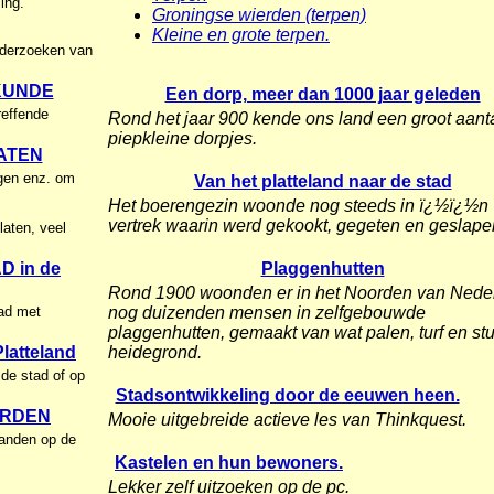
ing.
Groningse wierden (terpen)
Kleine en grote terpen.
nderzoeken van
KUNDE
Een dorp, meer dan 1000 jaar geleden
reffende
Rond het jaar 900 kende ons land een groot aant
piepkleine dorpjes.
ATEN
gen enz. om
Van het platteland naar de stad
Het boerengezin woonde nog steeds in ï¿½ï¿½n
vertrek waarin werd gekookt, gegeten en geslape
aten, veel
 in de
Plaggenhutten
Rond 1900 woonden er in het Noorden van Nede
tad met
nog duizenden mensen in zelfgebouwde
plaggenhutten, gemaakt van wat palen, turf en st
latteland
heidegrond.
 de stad of op
Stadsontwikkeling door de eeuwen heen.
ARDEN
Mooie uitgebreide actieve les van Thinkquest.
landen op de
Kastelen en hun bewoners.
Lekker zelf uitzoeken op de pc.