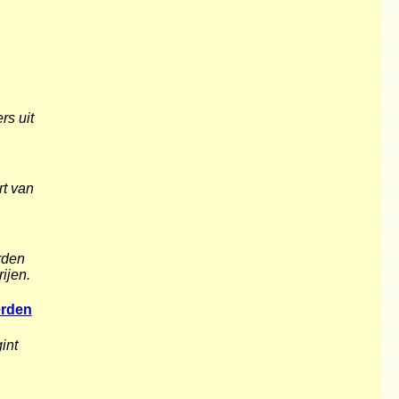
rs uit
rt van
rden
ijen.
erden
int