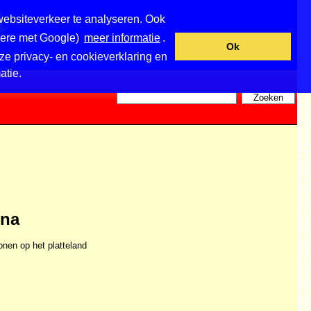
websiteverkeer te analyseren. Ook
ndere met Google)
meer informatie
.
Ok
ze privacy- en cookieverklaring en
atie.
ina
nen op het platteland