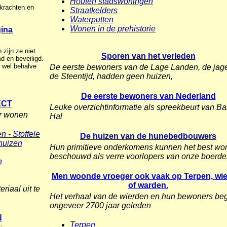
Houten stadswoningen
rkrachten en
Straatkelders
Waterputten
Wonen in de prehistorie
ina
 zijn ze niet
Sporen van het verleden
d en beveiligd.
r wel behalve
De eerste bewoners van de Lage Landen, de jage
de Steentijd, hadden geen huizen,
De eerste bewoners van Nederland
ECT
Leuke overzichtinformatie als spreekbeurt van Ba
er wonen
Hal
 - Stoffele
De huizen van de hunebedbouwers
rhuizen
Hun primitieve onderkomens kunnen het best wo
beschouwd als verre voorlopers van onze boerder
n
Men woonde vroeger ook vaak op Terpen, wi
of warden.
iaal uit te
Het verhaal van de wierden en hun bewoners beg
ongeveer 2700 jaar geleden
N
Terpen