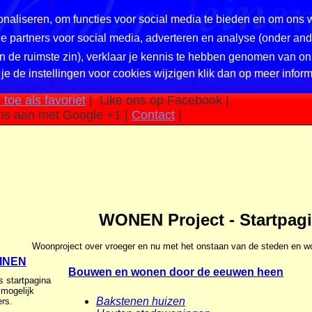
naliseren, om functies voor social media te bieden en om ons 
nze partners voor social media, adverteren en analyse (onder a
in de ruimste zin), verklaar je kennis te hebben genomen van on
 je de instellingen voor cookies wijzigen klik dan op meer inform
 pleinen
|
Privacy en cookiebeleid
|
Website suggestie?
toe als favoriet
|
Like ons op Facebook |
ns aan met Google +1 |
Contact
|
WONEN Project - Startpag
Woonproject over vroeger en nu met het onstaan van de steden en wo
INEN
Bouwen en wonen door de eeuwen heen
s startpagina
 mogelijk
Bakstenen huizen
rs.