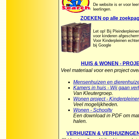
De website is er voor lee
leerlingen.
ZOEKEN op alle zoekpag
Let op! Bij Pleinderpleinen
voor kinderen afgescherm
Voor Kinderpleinen echte
bij Google
HUIS & WONEN - PROJ
Veel materiaal voor een project ov
Mensenhuizen en dierenhuizen
Kamers in huis - Wij gaan ve
Van Kleutergroep.
Wonen project - Kinderpleine
Veel mogelijkheden.
Wonen - Schooltv
Een download in PDF om mater
halen.
VERHUIZEN & VERHUIZINGE