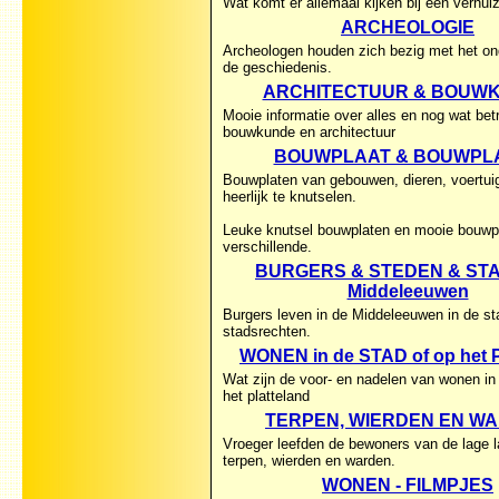
Wat komt er allemaal kijken bij een verhuiz
ARCHEOLOGIE
Archeologen houden zich bezig met het o
de geschiedenis.
ARCHITECTUUR & BOUW
Mooie informatie over alles en nog wat bet
bouwkunde en architectuur
BOUWPLAAT & BOUWPL
Bouwplaten van gebouwen, dieren, voertui
heerlijk te knutselen.
Leuke knutsel bouwplaten en mooie bouwpl
verschillende.
BURGERS & STEDEN & STAD
Middeleeuwen
Burgers leven in de Middeleeuwen in de s
stadsrechten.
WONEN in de STAD of op het P
Wat zijn de voor- en nadelen van wonen in
het platteland
TERPEN, WIERDEN EN W
Vroeger leefden de bewoners van de lage 
terpen, wierden en warden.
WONEN - FILMPJES