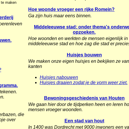
n te maken
Hoe woonde vroeger een rijke Romein?
Ga zijn huis maar eens binnen.
rderij
boerenleven
Middeleeuwse stad: onder thema's onderw
opzoeken.
Hoe woonden en werkten de mensen eigenlijk in
uwen.
middeleeuwse stad en hoe zag die stad er precies
Huisjes bouwen
We maken onze eigen huisjes en bekijken ze van
kanten
?
Huisjes nabouwen
Huisjes draaien zodat je de vorm weer ziet.
ogramma.
 tekenen.
en.
Bewoningsgeschiedenis van Houten
We gaan hier door de tijdperken heen en leren h
mensen vroeger woonden.
erbazen, die
pje over
Een stad van hout
In 1400 was Dordrecht met 9000 inwoners een v