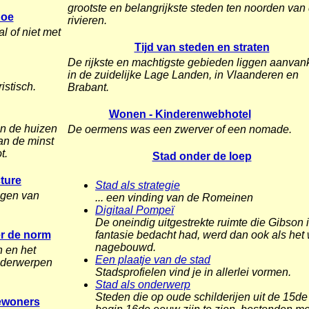
grootste en belangrijkste steden ten noorden van
Doe
rivieren.
 of niet met
Tijd van steden en straten
De rijkste en machtigste gebieden liggen aanvank
in de zuidelijke Lage Landen, in Vlaanderen en
istisch.
Brabant.
Wonen - Kinderenwebhotel
en de huizen
De oermens was een zwerver of een nomade.
an de minst
t.
Stad onder de loep
cture
Stad als strategie
ngen van
... een vinding van de Romeinen
Digitaal Pompeï
De oneindig uitgestrekte ruimte die Gibson i
fantasie bedacht had, werd dan ook als het
er de norm
nagebouwd.
 en het
Een plaatje van de stad
onderwerpen
Stadsprofielen vind je in allerlei vormen.
Stad als onderwerp
Steden die op oude schilderijen uit de 15de
bewoners