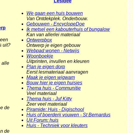
Lesidee
We gaan een huis bouwen
Van Ontdekplek. Onderbouw.
Gebouwen - EncyclopeDoe
erp
Ik metsel een kabouterhuis of bungalow
Kan van allerlei materiaal
 een
Ontwerpbox
 uit?
Ontwerp je eigen gebouw
Webpad wonen - Netwijs
Woonboekje
Uitprinten, invullen en kleuren
 alle
Plan je eigen dorp
Eerst lesmateriaal aanvragen
Maak je eigen wigwam
Bouw hier je eigen huisjes
Thema huis - Communitie
Veel materiaal
Thema huis - Juf Kitty
Zeer veel materiaal
oe de
Piramide: Huis - Digischool
Huis of boerderij vouwen - St Bernardus
Uit Forum: huis
Huis - Techniek voor kleuters
an de