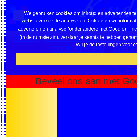
We gebruiken cookies om inhoud en advertenties te 
websiteverkeer te analyseren. Ook delen we informati
adverteren en analyse (onder andere met Google)
mee
Home
|
Overzicht onderwerpe
(in de ruimste zin), verklaar je kennis te hebben geno
Wil je de instellingen voor 
cookiebeleid
|
Websi
Voeg deze site toe als fa
Faceboo
Beveel ons aan met Goo