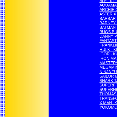
ALF - Kle
AQUAMAN
ARCHIE C
ASTERIX 
BARBAR - 
BARNEY - 
BATMAN - 
BUGS BUN
DANNY 
FANTASTI
FRANKLIN 
HULK - 
IGOR - Kl
IRON MA
MASTERS
MEGAMIN
NINJA T
SAILOR M
SHARK TAL
SUPERFR
SUPERHEL
THOMAS E
TRANSFO
X MAN -
YOKOMON 