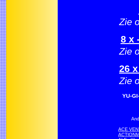
Zie 
8 x 
Zie 
26 x
Zie 
YU-GI-
And
ACE VE
ACTIONMAN