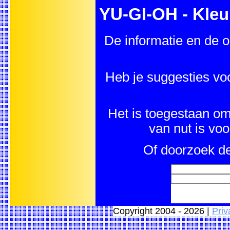
YU-GI-OH - Kleur
De informatie en de o
Heb je suggesties vo
Het is toegestaan om 
van nut is vo
Of doorzoek de
Copyright 2004 - 2026 |
Priv