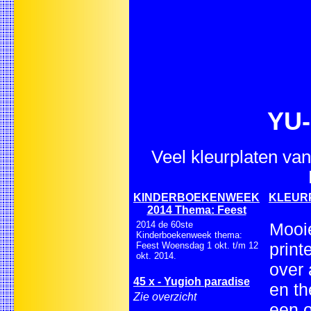
YU-
Veel kleurplaten van
KINDERBOEKENWEEK
KLEURPL
2014 Thema: Feest
2014 de 60ste
Mooie
Kinderboekenweek thema:
print
Feest Woensdag 1 okt. t/m 12
okt. 2014.
over 
45 x - Yugioh paradise
en th
Zie overzicht
een o