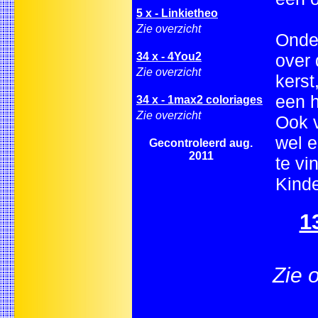
5 x - Linkietheo
Zie overzicht
Onder
34 x - 4You2
over 
Zie overzicht
kerst
een h
34 x - 1max2 coloriages
Zie overzicht
Ook v
wel e
Gecontroleerd aug.
2011
te vi
Kinde
1
Zie 