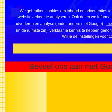
We gebruiken cookies om inhoud en advertenties te 
websiteverkeer te analyseren. Ook delen we informati
adverteren en analyse (onder andere met Google)
mee
Home
|
Overzicht onderwerpe
(in de ruimste zin), verklaar je kennis te hebben geno
Wil je de instellingen voor 
cookiebeleid
|
Websi
Voeg deze site toe als fa
Faceboo
Beveel ons aan met Goo