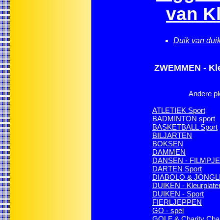
van K
Duik van dui
ZWEMMEN - Kleu
Andere pl
ATLETIEK Sport
BADMINTON sport
BASKETBALL Sport
BILJARTEN
BOKSEN
DAMMEN
DANSEN - FILMPJ
DARTEN Sport
DIABOLO & JONGLE
DUIKEN - Kleurplate
DUIKEN - Sport
FIERLJEPPEN
GO - spel
GOLF & Charity Cha