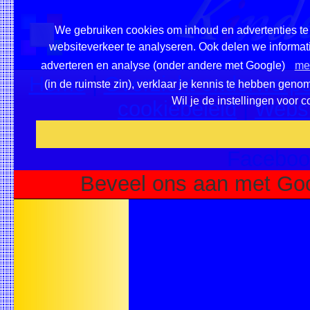
We gebruiken cookies om inhoud en advertenties te 
websiteverkeer te analyseren. Ook delen we informati
adverteren en analyse (onder andere met Google)
mee
Home
|
Overzicht onderwerpe
(in de ruimste zin), verklaar je kennis te hebben geno
Wil je de instellingen voor 
cookiebeleid
|
Websi
Voeg deze site toe als fa
Faceboo
Beveel ons aan met Goo