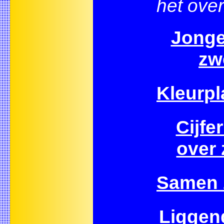
het over
Jonge
zw
Kleurpl
Cijfe
over
Samen
Liggen