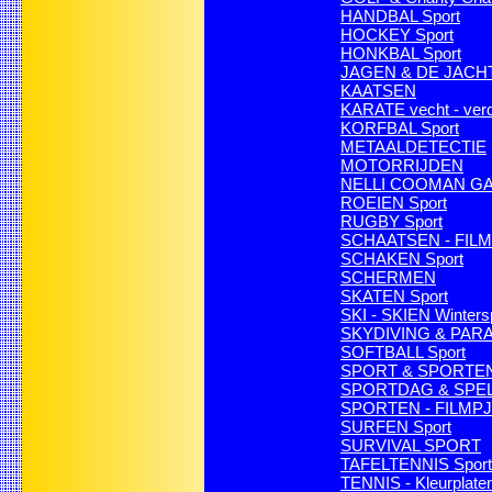
HANDBAL Sport
HOCKEY Sport
HONKBAL Sport
JAGEN & DE JACH
KAATSEN
KARATE vecht - verde
KORFBAL Sport
METAALDETECTIE
MOTORRIJDEN
NELLI COOMAN GAM
ROEIEN Sport
RUGBY Sport
SCHAATSEN - FIL
SCHAKEN Sport
SCHERMEN
SKATEN Sport
SKI - SKIEN Winters
SKYDIVING & PA
SOFTBALL Sport
SPORT & SPORTEN 
SPORTDAG & SPE
SPORTEN - FILMP
SURFEN Sport
SURVIVAL SPORT
TAFELTENNIS Sport
TENNIS - Kleurplate