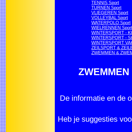
TENNIS Sport
TURNEN Sport
VLIEGEREN Sport
VOLLEYBAL Sport
WATERPOLO Sport
WIELRENNEN Spor
WINTERSPORT - Kle
WINTERSPORT - Sta
WINTERSPORT VA
ZEILSPORT & ZEILE
ZWEMMEN & ZWEMS
ZWEMMEN - K
De informatie en de o
Heb je suggesties vo